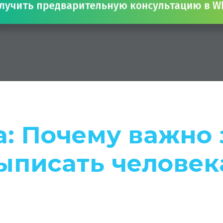
чить предварительную консультацию в
: Почему важно з
ыписать человек