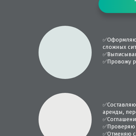
✅
Оформляю 
сложных си
✅
Выписыва
✅
Провожу р
✅
Составляю
аренды, пер
✅
Соглашени
✅
Проверяю 
✅
Отменяю с