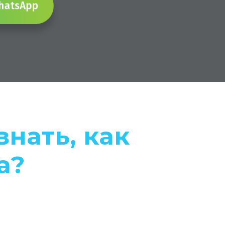
 WhatsApp
нать, как
а?