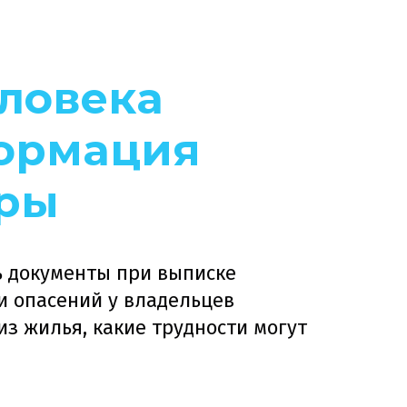
еловека
формация
еры
ь документы при выписке
и опасений у владельцев
из жилья, какие трудности могут