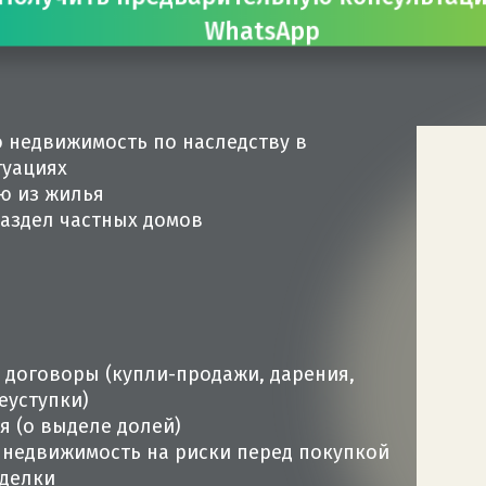
WhatsApp
недвижимость по наследству в
туациях
ю из жилья
аздел частных домов
 договоры (купли-продажи, дарения,
еуступки)
я (о выделе долей)
недвижимость на риски перед покупкой
делки