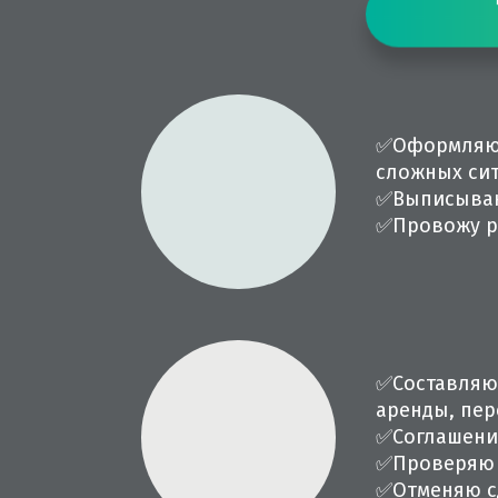
✅
Оформляю 
сложных си
✅
Выписыва
✅
Провожу р
✅
Составляю
аренды, пер
✅
Соглашени
✅
Проверяю 
✅
Отменяю с