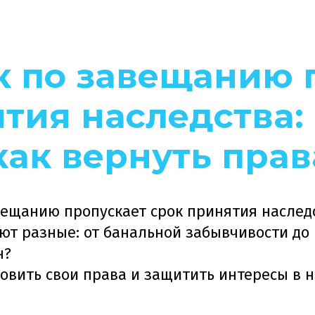
к по завещанию 
тия наследства: 
как вернуть прав
вещанию пропускает срок принятия наследс
т разные: от банальной забывчивости до н
н?
ановить свои права и защитить интересы в 