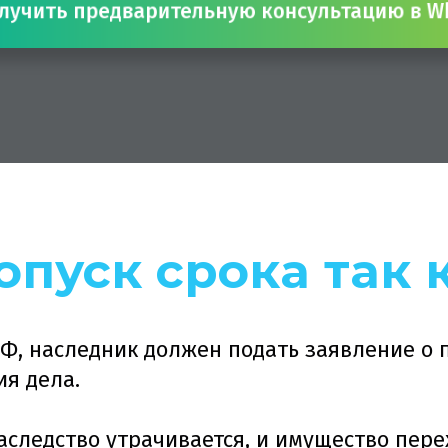
чить предварительную консультацию в
опуск срока так 
РФ, наследник должен подать заявление о 
ия дела.
наследство утрачивается, и имущество пере